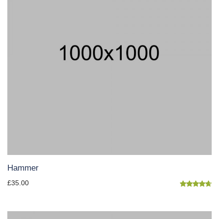
Hammer
£
35.00
Note
4.67
sur 5