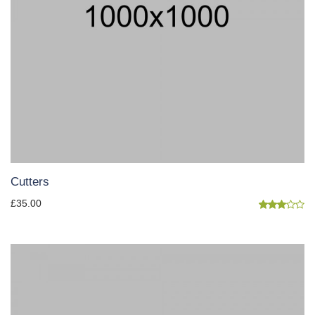
Cutters
£
35.00
Note
3.00
sur 5