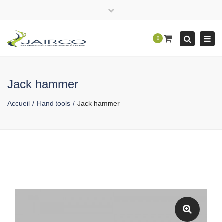
Close
top
Tog
Search
0
bar
navi
Jack hammer
Accueil
Hand tools
Jack hammer