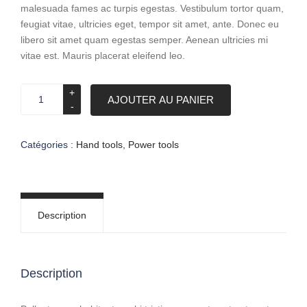
malesuada fames ac turpis egestas. Vestibulum tortor quam,
feugiat vitae, ultricies eget, tempor sit amet, ante. Donec eu
libero sit amet quam egestas semper. Aenean ultricies mi
vitae est. Mauris placerat eleifend leo.
quantité
AJOUTER AU PANIER
de
Jack
hammer
Catégories :
Hand tools
,
Power tools
Description
Description