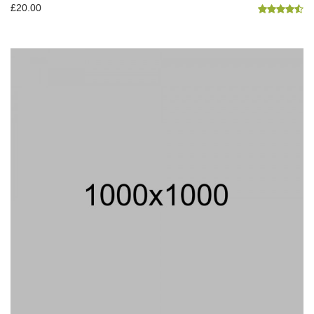
£
20.00
Note
4.50
sur 5