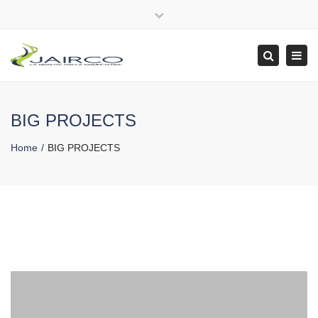
Close
top
Tog
Search
bar
navi
BIG PROJECTS
Home
BIG PROJECTS